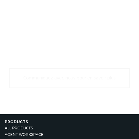
Chez Upstream Works, nous
redéfinissons l’expérience client —
pour vous, pour vos clients, pour
nous tous.
Communiquez avec nous pour en savoir plus
PRODUCTS
ALL PRODUCTS
AGENT WORKSPACE